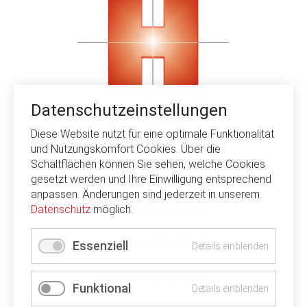
Datenschutzeinstellungen
Diese Website nutzt für eine optimale Funktionalität
und Nutzungskomfort Cookies. Über die
Schaltflächen können Sie sehen, welche Cookies
Herrmann GmbH
gesetzt werden und Ihre Einwilligung entsprechend
Gewerbestraße 4,6
anpassen. Änderungen sind jederzeit in unserem
55483 Heinzenbach
Datenschutz
möglich.
Tel. +49 6763 30997-0
Essenziell
Details einblenden
Fax +49 6763 30997-20
info@herrmanngmbh.de
Funktional
Details einblenden